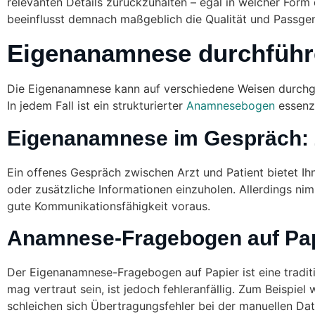
relevanten Details zurückzuhalten – egal in welcher Form 
beeinflusst demnach maßgeblich die Qualität und Passgen
Eigenanamnese durchführe
Die Eigenanamnese kann auf verschiedene Weisen durchgef
In jedem Fall ist ein strukturierter
Anamnesebogen
essenzi
Eigenanamnese im Gespräch: 
Ein offenes Gespräch zwischen Arzt und Patient bietet Ihn
oder zusätzliche Informationen einzuholen. Allerdings ni
gute Kommunikationsfähigkeit voraus.
Anamnese-Fragebogen auf Papi
Der Eigenanamnese-Fragebogen auf Papier ist eine tradi
mag vertraut sein, ist jedoch fehleranfällig. Zum Beispie
schleichen sich Übertragungsfehler bei der manuellen Date