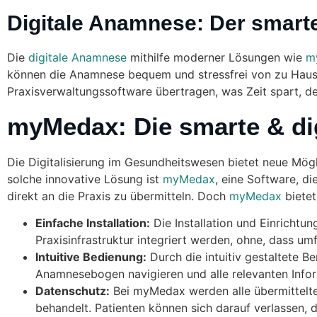
Digitale Anamnese: Der smart
Die
digitale Anamnese
mithilfe moderner Lösungen wie
m
können die Anamnese bequem und stressfrei von zu Hause 
Praxisverwaltungssoftware übertragen, was Zeit spart, d
myMedax: Die smarte & di
Die Digitalisierung im Gesundheitswesen bietet neue Mögl
solche innovative Lösung ist
myMedax
, eine Software, d
direkt an die Praxis zu übermitteln. Doch
myMedax
bietet
Einfache Installation:
Die Installation und Einrichtu
Praxisinfrastruktur integriert werden, ohne, dass u
Intuitive Bedienung:
Durch die intuitiv gestaltete 
Anamnesebogen navigieren und alle relevanten Info
Datenschutz:
Bei myMedax werden alle übermittelt
behandelt. Patienten können sich darauf verlassen, 